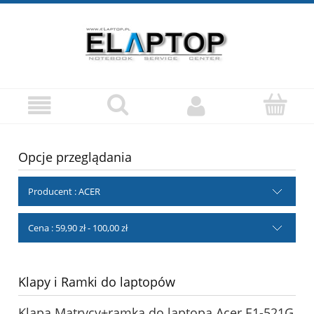
Opcje przeglądania
Producent : ACER
Cena : 59,90 zł - 100,00 zł
Klapy i Ramki do laptopów
Klapa Matrycy+ramka do laptopa Acer E1-521G