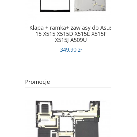
Klapa + ramka+ zawiasy do Asus
Klapa
15 X515 X515D X515E X515F
S FX505
INSPIR
X515J A509U
06 FA706
+GPU
349,90 zł
Promocje