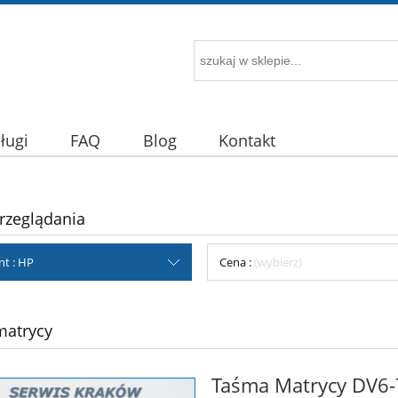
ługi
FAQ
Blog
Kontakt
rzeglądania
t : HP
Cena :
(wybierz)
matrycy
Taśma Matrycy DV6-