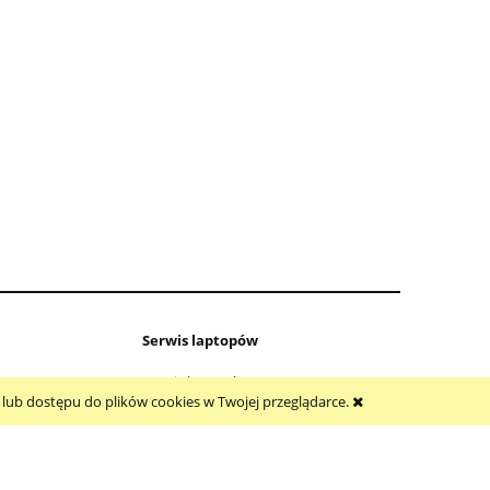
00
Klapa do DELL INSPIRON 15 5584
1
0GYCJR
230,00 zł
219,00 zł
Serwis laptopów
Serwis laptopów ELAPTOP
a lub dostępu do plików cookies w Twojej przeglądarce.
Naprawy systemowe laptopów
Czyszczenie i konserwacja układu
chłodzenia
Naprawy sprzętowe