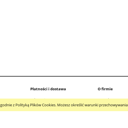
 + zawiasy do DELL
Klapa Acer Predator Helios 3
ON 15 Pro 5510 5515
G3-571 G3-572 G3-573 N17C
0CHFVW
PH315-51
369,90 zł
295,00 zł
Płatności i dostawa
O firmie
Faktury i paragony
Kontakt
 i zgodnie z Polityką Plików Cookies. Możesz określić warunki przechowywani
Koszty dostawy
O firmie
Czas realizacji zamówień
Formy płatności