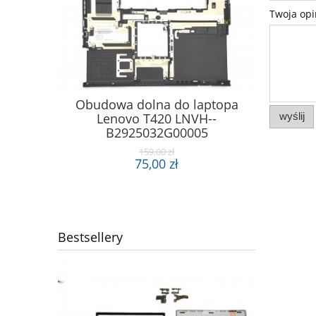
Twoja opi
Klapa ma
Obudowa dolna do laptopa
INSP
Lenovo T420 LNVH--
wyślij
NON
B2925032G00005
159,00 zł
75,00 zł
Bestsellery