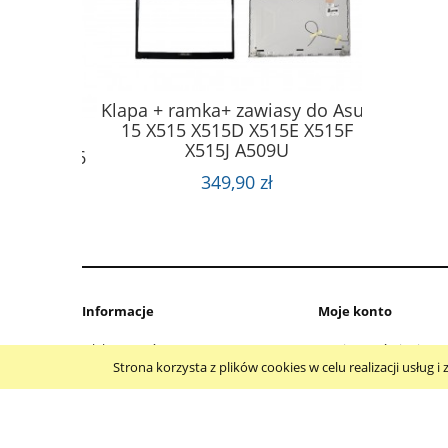
Klapa + ramka+ zawiasy do Asus
Klapa
15 X515 X515D X515E X515F
S FX505
INSPIR
X515J A509U
06 FA706
+GPU
349,90 zł
Informacje
Moje konto
Jak kupować?
Twoje zamówienia
Strona korzysta z plików cookies w celu realizacji usług
Polityka prywatności
Ustawienia konta
Regulamin
Przechowalnia
Polityka prywatności Cookie