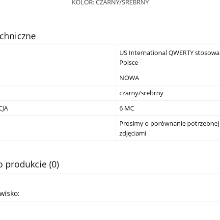
KOLOR: CZARNY/SREBRNY
chniczne
US International QWERTY stosow
Polsce
NOWA
czarny/srebrny
JA
6 MC
Prosimy o porównanie potrzebnej 
zdjęciami
o produkcie (0)
zwisko: