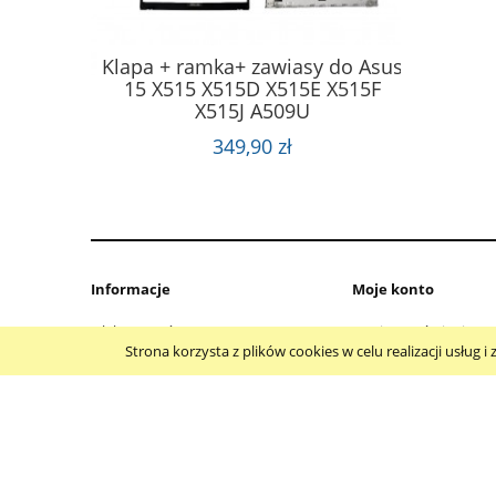
Klapa + ramka+ zawiasy do Asus
Klapa
15 X515 X515D X515E X515F
S FX505
INSPIR
X515J A509U
06 FA706
+GPU
349,90 zł
Informacje
Moje konto
Jak kupować?
Twoje zamówienia
Strona korzysta z plików cookies w celu realizacji usług
Polityka prywatności
Ustawienia konta
Regulamin
Przechowalnia
Polityka prywatności Cookie
Gwarancja
Zwroty i reklamacje