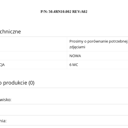
P/N: 50.4RN10.002 REV:A02
chniczne
Prosimy o porównanie potrzebnej 
zdjęciami
NOWA
JA
6 MC
o produkcie (0)
zwisko:
nia: