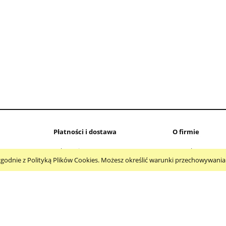
 + zawiasy do DELL
Klapa Acer Predator Helios 3
ON 15 Pro 5510 5515
G3-571 G3-572 G3-573 N17C
0CHFVW
PH315-51
369,90 zł
295,00 zł
Płatności i dostawa
O firmie
Faktury i paragony
Kontakt
 i zgodnie z Polityką Plików Cookies. Możesz określić warunki przechowywani
Koszty dostawy
O firmie
Czas realizacji zamówień
Formy płatności