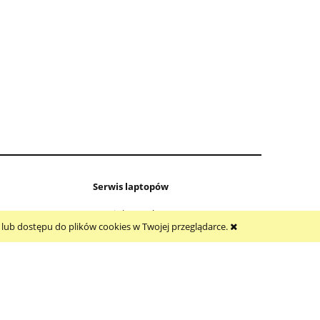
00
Klapa do DELL INSPIRON 15 5584
1
0GYCJR
230,00 zł
219,00 zł
Serwis laptopów
Serwis laptopów ELAPTOP
a lub dostępu do plików cookies w Twojej przeglądarce.
Naprawy systemowe laptopów
Czyszczenie i konserwacja układu
chłodzenia
Naprawy sprzętowe
Cennik usług
Kontakt