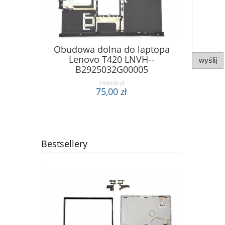
Klapa ma
Obudowa dolna do laptopa
INSP
Lenovo T420 LNVH--
NON
wyślij
B2925032G00005
159,00 zł
75,00 zł
Bestsellery