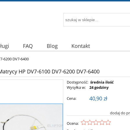
ługi
FAQ
Blog
Kontakt
7-6200 DV7-6400
Matrycy HP DV7-6100 DV7-6200 DV7-6400
Dostępność:
średnia ilość
Wysyłka w:
24 godziny
40,90 zł
Cena:
dodaj do p
Ocena: