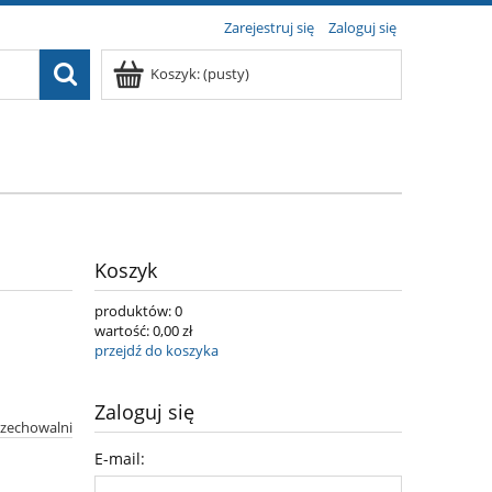
Zarejestruj się
Zaloguj się
Koszyk:
(pusty)
Koszyk
produktów:
0
wartość:
0,00 zł
przejdź do koszyka
Zaloguj się
rzechowalni
E-mail: