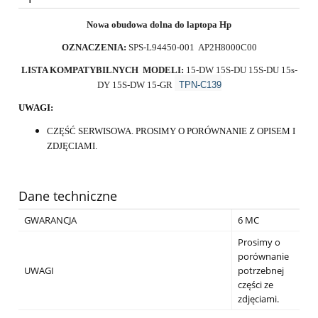
Nowa obudowa dolna do laptopa Hp
OZNACZENIA:
SPS-L94450-001 AP2H8000C00
LISTA KOMPATYBILNYCH MODELI:
15-DW 15S-DU 15S-DU 15s-
DY 15S-DW 15-GR
TPN-C139
UWAGI:
CZĘŚĆ SERWISOWA. PROSIMY O PORÓWNANIE Z OPISEM I
ZDJĘCIAMI.
Dane techniczne
GWARANCJA
6 MC
Prosimy o
porównanie
UWAGI
potrzebnej
części ze
zdjęciami.