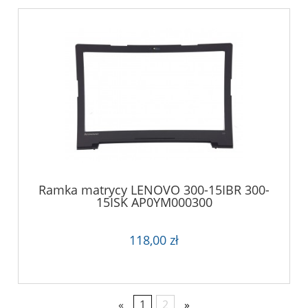
Ramka matrycy LENOVO 300-15IBR 300-
15ISK AP0YM000300
118,00 zł
«
1
2
»