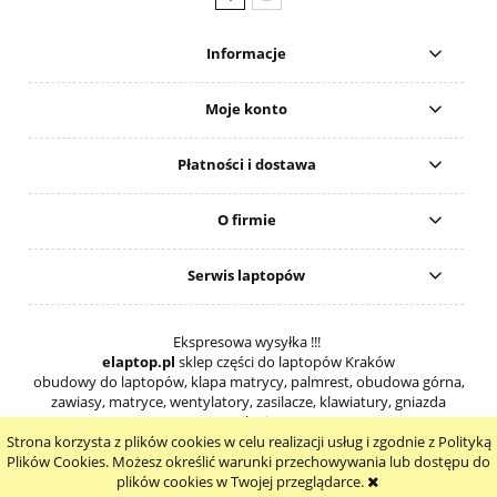
Informacje
Moje konto
Płatności i dostawa
O firmie
Serwis laptopów
Ekspresowa wysyłka !!!
elaptop.pl
sklep części do laptopów Kraków
obudowy do laptopów, klapa matrycy, palmrest, obudowa górna,
zawiasy, matryce, wentylatory, zasilacze, klawiatury, gniazda
zasilania
Strona korzysta z plików cookies w celu realizacji usług i zgodnie z Polityką
pokaż pełną wersję strony
Plików Cookies. Możesz określić warunki przechowywania lub dostępu do
plików cookies w Twojej przeglądarce.
Sklep internetowy Shoper.pl